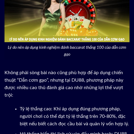
Lý do nên áp dụng kinh nghiệm đánh baccarat thắng 100 của dẫn cơm
gạo
Không phải sòng bài nào cũng phù hợp để áp dụng chiến
thuật “Dẫn cơm gạo”, nhưng tại DU88, phương pháp này
được nhiều cao thủ đánh giá cao nhờ những lợi thế vượt
trội:
Tỷ lệ thắng cao: Khi áp dụng đúng phương pháp,
người chơi có thể đạt tỷ lệ thắng trên 70-80%, đặc
biệt nếu biết cách đọc cầu bài và quản lý vốn hợp lý.