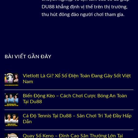
DU88 khẳng định vị thế trên thị trường,
thu hút đông đảo người chơi tham gia.
BÀI VIẾT GẦN ĐÂY
Vietlott Là Gì? Xổ Số Điện Toán Đang Gây Sốt Việt
Nam
Biến Động Kèo – Cách Chơi Cược Bóng An Toàn
Tại Du88
Cá Độ Tennis Tại Du88 – Sân Chơi Trí Tuệ Đầy Hấp
Dẫn
Quay Số Keno – Đỉnh Cao Săn Thưởng Lớn Tại