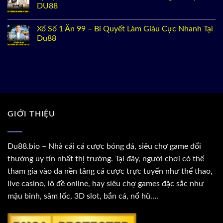
DU88
Xổ Số 1 Ăn 99 – Bí Quyết Làm Giàu Cực Nhanh Tại
Du88
GIỚI THIỆU
Du88.bio
– Nhà cái cá cược bóng đá, siêu chợ game đổi
thưởng uy tín nhất thị trường. Tại đây, người chơi có thể
tham gia vào đa nền tảng cá cược trực tuyến như thể thao,
live casino, lô đề online, hay siêu chợ games đặc sắc như
mậu binh, sâm lốc, 3D slot, bắn cá, nổ hũ….