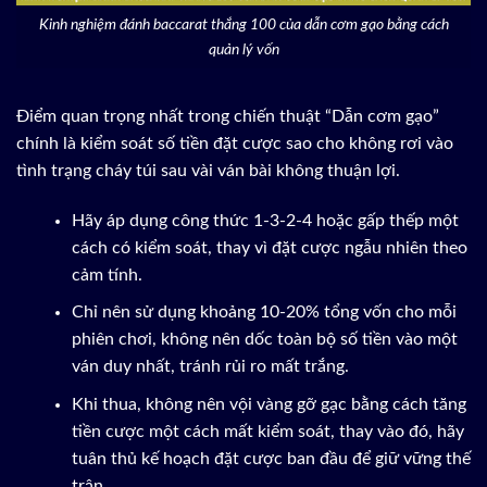
Kinh nghiệm đánh baccarat thắng 100 của dẫn cơm gạo bằng cách
quản lý vốn
Điểm quan trọng nhất trong chiến thuật “Dẫn cơm gạo”
chính là kiểm soát số tiền đặt cược sao cho không rơi vào
tình trạng cháy túi sau vài ván bài không thuận lợi.
Hãy áp dụng công thức 1-3-2-4 hoặc gấp thếp một
cách có kiểm soát, thay vì đặt cược ngẫu nhiên theo
cảm tính.
Chỉ nên sử dụng khoảng 10-20% tổng vốn cho mỗi
phiên chơi, không nên dốc toàn bộ số tiền vào một
ván duy nhất, tránh rủi ro mất trắng.
Khi thua, không nên vội vàng gỡ gạc bằng cách tăng
tiền cược một cách mất kiểm soát, thay vào đó, hãy
tuân thủ kế hoạch đặt cược ban đầu để giữ vững thế
trận.