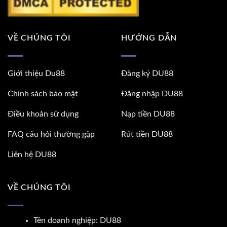
VỀ CHÚNG TÔI
HƯỚNG DẪN
Giới thiệu Du88
Đăng ký DU88
Chính sách bảo mật
Đăng nhập DU88
Điều khoản sử dụng
Nạp tiền DU88
FAQ câu hỏi thường gặp
Rút tiền DU88
Liên hệ DU88
VỀ CHÚNG TÔI
Tên doanh nghiệp: DU88