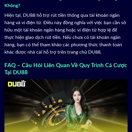
Không?
Hiện tại, DU88 hỗ trợ rút tiền thông qua tài khoản ngân
hàng và ví điện tử. Điều này đồng nghĩa với việc bạn cần sở
hữu một tài khoản ngân hàng hoặc ví điện tử hợp lệ để
thực hiện giao dịch rút tiền. Nếu chưa có tài khoản ngân
hàng, bạn có thể tham khảo các phương thức thanh toán
khác được nhà cái hỗ trợ trên trang chủ DU88.
FAQ – Câu Hỏi Liên Quan Về Quy Trình Cá Cược
Tại DU88