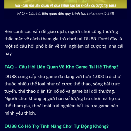
FAQ – Câu hỏi liên quan đến quy trình tạo tài khoản DU88
Bên cạnh các vấn đề giao dịch, người chơi cũng thường
thắc mắc về cách tham gia trò chơi tại DU88. Dưới đây là
một số câu hỏi phổ biến về trải nghiệm cá cược tại nhà cái
này.
FAQ – Câu Hỏi Liên Quan Về Kho Game Tại Hệ Thống?
DU88 cung cấp kho game đa dạng với hơn 1.000 trò chơi
thuộc nhiều thể loại như cá cược thể thao, sòng bài trực
tuyến, thể thao điện tử, xổ số và game bài đổi thưởng.
Người chơi không bị giới hạn số lượng trò chơi mà họ có
thể tham gia, thoải mái trải nghiệm bất kỳ tựa game nào
mình yêu thích.
DU88 Có Hỗ Trợ Tính Năng Chơi Tự Động Không?