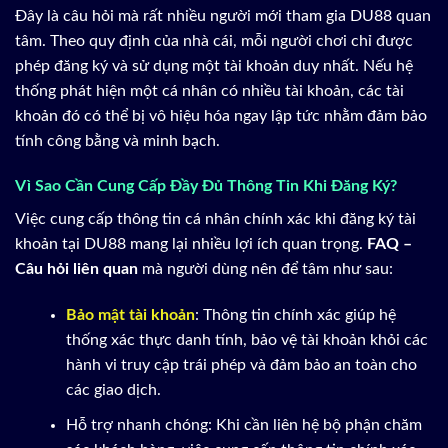
Đây là câu hỏi mà rất nhiều người mới tham gia DU88 quan
tâm. Theo quy định của nhà cái, mỗi người chơi chỉ được
phép đăng ký và sử dụng một tài khoản duy nhất. Nếu hệ
thống phát hiện một cá nhân có nhiều tài khoản, các tài
khoản đó có thể bị vô hiệu hóa ngay lập tức nhằm đảm bảo
tính công bằng và minh bạch.
Vì Sao Cần Cung Cấp Đầy Đủ Thông Tin Khi Đăng Ký?
Việc cung cấp thông tin cá nhân chính xác khi đăng ký tài
khoản tại DU88 mang lại nhiều lợi ích quan trọng.
FAQ –
Câu hỏi liên quan
mà người dùng nên để tâm như sau:
Bảo mật tài khoản
: Thông tin chính xác giúp hệ
thống xác thực danh tính, bảo vệ tài khoản khỏi các
hành vi truy cập trái phép và đảm bảo an toàn cho
các giao dịch.
Hỗ trợ nhanh chóng: Khi cần liên hệ bộ phận chăm