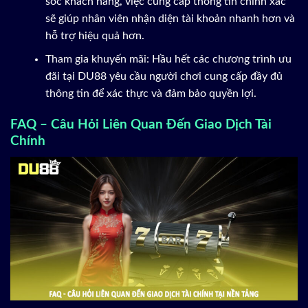
sóc khách hàng, việc cung cấp thông tin chính xác
sẽ giúp nhân viên nhận diện tài khoản nhanh hơn và
hỗ trợ hiệu quả hơn.
Tham gia khuyến mãi: Hầu hết các chương trình ưu
đãi tại DU88 yêu cầu người chơi cung cấp đầy đủ
thông tin để xác thực và đảm bảo quyền lợi.
FAQ – Câu Hỏi Liên Quan Đến Giao Dịch Tài
Chính