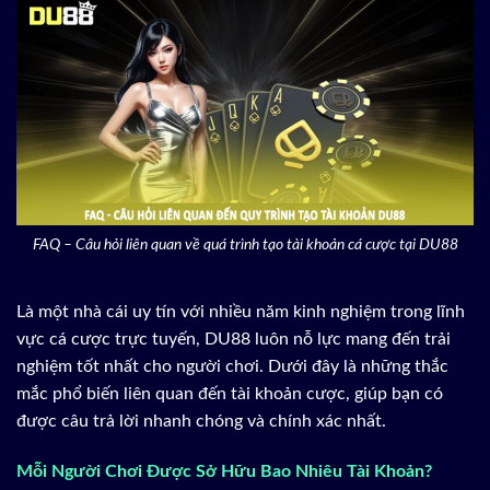
FAQ – Câu hỏi liên quan về quá trình tạo tài khoản cá cược tại DU88
Là một nhà cái uy tín với nhiều năm kinh nghiệm trong lĩnh
vực cá cược trực tuyến, DU88 luôn nỗ lực mang đến trải
nghiệm tốt nhất cho người chơi. Dưới đây là những thắc
mắc phổ biến liên quan đến tài khoản cược, giúp bạn có
được câu trả lời nhanh chóng và chính xác nhất.
Mỗi Người Chơi Được Sở Hữu Bao Nhiêu Tài Khoản?