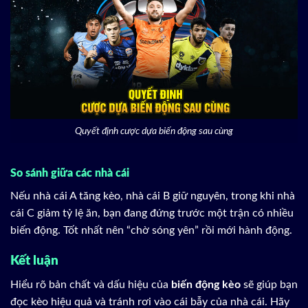
Quyết định cược dựa biến động sau cùng
So sánh giữa các nhà cái
Nếu nhà cái A tăng kèo, nhà cái B giữ nguyên, trong khi nhà
cái C giảm tỷ lệ ăn, bạn đang đứng trước một trận có nhiều
biến động. Tốt nhất nên “chờ sóng yên” rồi mới hành động.
Kết luận
Hiểu rõ bản chất và dấu hiệu của
biến động kèo
sẽ giúp bạn
đọc kèo hiệu quả và tránh rơi vào cái bẫy của nhà cái. Hãy