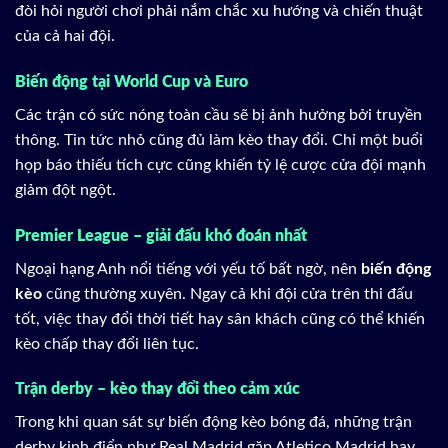
đòi hỏi người chơi phải nắm chắc xu hướng và chiến thuật
của cả hai đội.
Biến động tại World Cup và Euro
Các trận có sức nóng toàn cầu sẽ bị ảnh hưởng bởi truyền
thông. Tin tức nhỏ cũng đủ làm kèo thay đổi. Chỉ một buổi
họp báo thiếu tích cực cũng khiến tỷ lệ cược cửa đội mạnh
giảm đột ngột.
Premier League – giải đấu khó đoán nhất
Ngoại hạng Anh nổi tiếng với yếu tố bất ngờ, nên
biến động
kèo
cũng thường xuyên. Ngay cả khi đội cửa trên thi đấu
tốt, việc thay đổi thời tiết hay sân khách cũng có thể khiến
kèo chấp thay đổi liên tục.
Trận derby – kèo thay đổi theo cảm xúc
Trong khi quan sát sự biến động kèo bóng đá, những trận
derby kinh điển như Real Madrid gặp Atletico Madrid hay