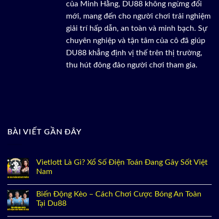
của Minh Hằng, DU88 không ngừng đổi
mới, mang đến cho người chơi trải nghiệm
giải trí hấp dẫn, an toàn và minh bạch. Sự
chuyên nghiệp và tận tâm của cô đã giúp
DU88 khẳng định vị thế trên thị trường,
thu hút đông đảo người chơi tham gia.
BÀI VIẾT GẦN ĐÂY
Vietlott Là Gì? Xổ Số Điện Toán Đang Gây Sốt Việt
Nam
Biến Động Kèo – Cách Chơi Cược Bóng An Toàn
Tại Du88