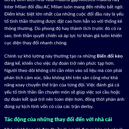
Inter Milan đối đầu AC Milan luôn mang đến nhiều bất ngờ.
Điểm khác biệt lớn nhất của những cuộc đối đầu này là yếu
tố tinh thần thường được đặt cao hơn hẳn so với thống kê
thông thường. Dù phong độ hay thành tích trước đó có ra
sao, tinh thần quyết chiến và áp lực từ khán giả luôn khiến
cục diện thay đổi nhanh chóng.
Chính sự khó lường này thường tạo ra những
Biến đổi kèo
đáng kể, khiến cho việc dự đoán trở nên phức tạp hơn.
Người theo dõi không chỉ cần nhìn vào số liệu mà còn phải
phân tích cảm xúc, bầu không khí trên sân cũng như khả
năng xoay chuyển thế trận của từng đội. Việc đánh giá cả
yếu tố tinh thần lẫn chuyên môn sẽ giúp việc soi cầu hoặc
dự đoán kết quả trở nên toàn diện hơn, đồng thời phản ánh
đúng sự kịch tính vốn có của các trận derby.
Tác động của những thay đổi đến với nhà cái