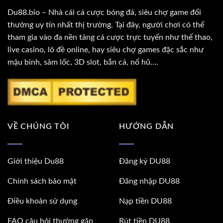
Du88.bio
– Nhà cái cá cược bóng đá, siêu chợ game đổi
thưởng uy tín nhất thị trường. Tại đây, người chơi có thể
tham gia vào đa nền tảng cá cược trực tuyến như thể thao,
live casino, lô đề online, hay siêu chợ games đặc sắc như
mậu binh, sâm lốc, 3D slot, bắn cá, nổ hũ….
VỀ CHÚNG TÔI
HƯỚNG DẪN
Giới thiệu Du88
Đăng ký DU88
Chính sách bảo mật
Đăng nhập DU88
Điều khoản sử dụng
Nạp tiền DU88
FAQ câu hỏi thường gặp
Rút tiền DU88