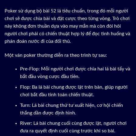
Poker sử dụng bộ bài 52 lá tiêu chuẩn, trong đó mỗi người
chơi sẽ được chia bài và đặt cược theo từng vòng. Trò chơi
này không đơn thuần dựa vào may mắn mà còn đòi hỏi
người chơi phải có chiến thuật hợp lý để đọc tình huống và
phán đoán nước đi của đối thủ.
Một ván poker thường diễn ra theo trình tự sau:
Pre-Flop: Mỗi người chơi được chia hai lá bài tẩy và
bắt đầu vòng cược đầu tiên.
Flop: Ba lá bài chung được lật trên bàn, giúp người
chơi bắt đầu tính toán chiến thuật.
Turn: Lá bài chung thứ tư xuất hiện, cơ hội chiến
thắng dần được định hình.
River: Lá bài chung cuối cùng được lật, người chơi
đưa ra quyết định cuối cùng trước khi so bài.