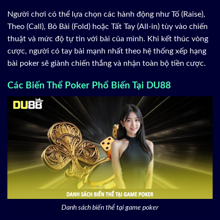
Người chơi có thể lựa chọn các hành động như Tố (Raise),
Theo (Call), Bỏ Bài (Fold) hoặc Tất Tay (All-in) tùy vào chiến
thuật và mức độ tự tin với bài của mình. Khi kết thúc vòng
cược, người có tay bài mạnh nhất theo hệ thống xếp hạng
bài poker sẽ giành chiến thắng và nhận toàn bộ tiền cược.
Các Biến Thể Poker Phổ Biến Tại DU88
Danh sách biến thể tại game poker