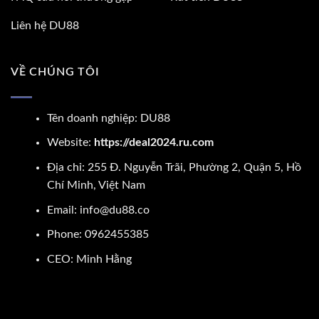
Liên hệ DU88
VỀ CHÚNG TÔI
Tên doanh nghiệp: DU88
Website:
https://deal2024.ru.com
Địa chỉ: 255 Đ. Nguyễn Trãi, Phường 2, Quận 5, Hồ
Chí Minh, Việt Nam
Email:
info@du88.co
Phone: 0962455385
CEO:
Minh Hằng