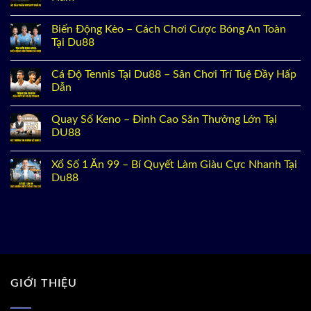
Biến Động Kèo – Cách Chơi Cược Bóng An Toàn
Tại Du88
Cá Độ Tennis Tại Du88 – Sân Chơi Trí Tuệ Đầy Hấp
Dẫn
Quay Số Keno – Đỉnh Cao Săn Thưởng Lớn Tại
DU88
Xổ Số 1 Ăn 99 – Bí Quyết Làm Giàu Cực Nhanh Tại
Du88
GIỚI THIỆU