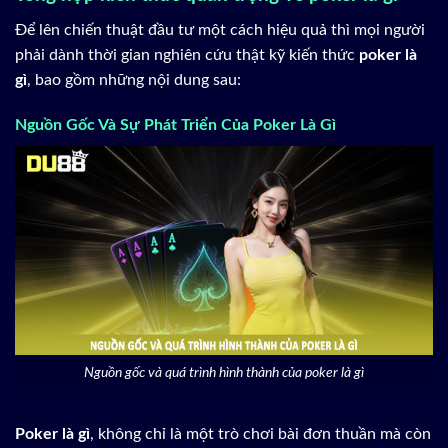
Để lên chiến thuật đầu tư một cách hiệu quả thì mọi người
phải dành thời gian nghiên cứu thật kỹ kiến thức
poker là
gì
, bao gồm những nội dung sau:
Nguồn Gốc Và Sự Phát Triển Của Poker Là Gì
Nguồn gốc và quá trình hình thành của poker là gì
Poker là gì
, không chỉ là một trò chơi bài đơn thuần mà còn