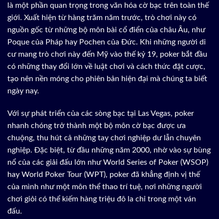
là một phần quan trọng trong văn hóa cờ bạc trên toàn thế
giới. Xuất hiện từ hàng trăm năm trước, trò chơi này có
nguồn gốc từ những bộ môn bài cổ điển của châu Âu, như
Poque của Pháp hay Pochen của Đức. Khi những người di
cư mang trò chơi này đến Mỹ vào thế kỷ 19, poker bắt đầu
có những thay đổi lớn về luật chơi và cách thức đặt cược,
tạo nên nền móng cho phiên bản hiện đại mà chúng ta biết
ngày nay.
Với sự phát triển của các sòng bạc tại Las Vegas, poker
nhanh chóng trở thành một bộ môn cờ bạc được ưa
chuộng, thu hút cả những tay chơi nghiệp dư lẫn chuyên
nghiệp. Đặc biệt, từ đầu những năm 2000, nhờ vào sự bùng
nổ của các giải đấu lớn như World Series of Poker (WSOP)
hay World Poker Tour (WPT), poker đã khẳng định vị thế
của mình như một môn thể thao trí tuệ, nơi những người
chơi giỏi có thể kiếm hàng triệu đô la chỉ trong một ván
đấu.