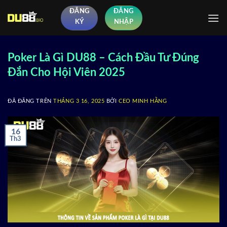
Chuyển
ĐĂNG
ĐĂNG
đến
KÝ
NHẬP
nội
dung
Poker Là Gì DU88 – Cách Đầu Tư Đúng
Đắn Cho Hội Viên 2025
ĐÃ ĐĂNG TRÊN
THÁNG 3 16, 2025
BỞI
CEO MINH HẰNG
16
Th3