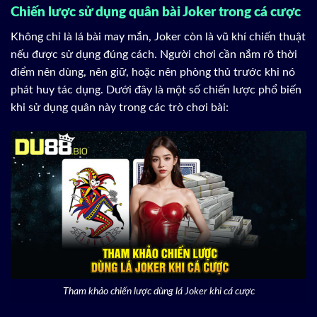
Chiến lược sử dụng quân bài Joker trong cá cược
Không chỉ là lá bài may mắn, Joker còn là vũ khí chiến thuật
nếu được sử dụng đúng cách. Người chơi cần nắm rõ thời
điểm nên dùng, nên giữ, hoặc nên phòng thủ trước khi nó
phát huy tác dụng. Dưới đây là một số chiến lược phổ biến
khi sử dụng quân này trong các trò chơi bài:
Tham khảo chiến lược dùng lá Joker khi cá cược