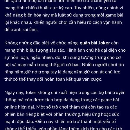
để tạo thành bộ bài mạnh hơn hiến nó trở thành yếu tố
mang tính chiến thuật cực kỳ cao. Tuy nhiên, cũng chính vì
khả năng biến hóa này mà luật sử dụng trong mỗi game bài
lại khác nhau, khiến người chơi cần hiểu rõ cách vận hành
để tránh sai lầm.
Không những đặc biệt về chức năng,
quân bài Joker
còn
mang tính biểu tượng sâu sắc. Hình ảnh chú hề đại diện cho
sự hỗn loạn, ngẫu nhiên, đôi khi cũng tượng trưng cho cơ
hội và may mắn trong thế giới cờ bạc. Nhiều người chơi tin
rằng nắm giữ nó trong tay là đang nắm giữ con át chủ lực
thứ có thể thay đổi hoàn toàn kết quả ván cược.
Ngày nay, Joker không chỉ xuất hiện trong các bộ bài truyền
thống mà còn được tích hợp đa dạng trong các game bài
online hiện đại. Một số trò chơi thậm chí còn tạo ra các
phiên bản riêng biệt với phần thưởng, hiệu ứng hoặc sức
mạnh độc đáo. Điều này khiến nó trở thành một yếu tố
không thể thiếu, góp phần tăng thêm kịch tính cho các trò