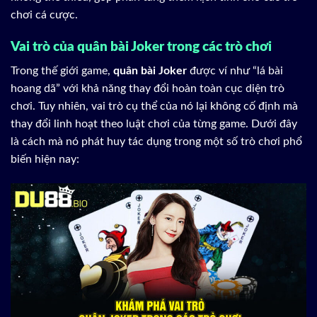
chơi cá cược.
Vai trò của quân bài Joker trong các trò chơi
Trong thế giới game,
quân bài Joker
được ví như “lá bài
hoang dã” với khả năng thay đổi hoàn toàn cục diện trò
chơi. Tuy nhiên, vai trò cụ thể của nó lại không cố định mà
thay đổi linh hoạt theo luật chơi của từng game. Dưới đây
là cách mà nó phát huy tác dụng trong một số trò chơi phổ
biến hiện nay: