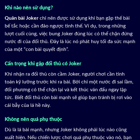
Khi nào nên sử dụng?
Quân bài Joker
chỉ nên được sử dụng khi bạn gặp thế bài
bế tắc hoặc cần đảo ngược tình thế. Ví dụ, trong những
lượt cuối cùng, việc bung Joker đúng lúc có thể chặn đứng
nước đi của đối thủ. Đây là lúc nó phát huy tối đa sức mạnh
của một “con bài quyết định”.
Cẩn trọng khi gặp đối thủ có Joker
Khi nhận ra đối thủ còn cầm Joker, người chơi cần tính
toán kỹ lưỡng trước khi ra bài. Bởi chỉ một nước đi sai lầm,
đối phương có thể chặn lại và kết thúc ván đấu ngay lập
tức. Biết đối thủ còn bài mạnh sẽ giúp bạn tránh bị rơi vào
cái bẫy của lá hề này.
Không nên quá phụ thuộc
Dù là lá bài mạnh, nhưng Joker không phải lúc nào cũng
xuất hiện. Nếu chiến lược chơi quá phụ thuộc vào nó, bạn