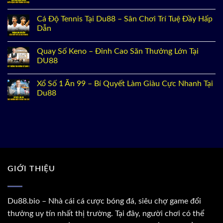
Cá Độ Tennis Tại Du88 – Sân Chơi Trí Tuệ Đầy Hấp
Dẫn
Quay Số Keno – Đỉnh Cao Săn Thưởng Lớn Tại
DU88
Xổ Số 1 Ăn 99 – Bí Quyết Làm Giàu Cực Nhanh Tại
Du88
GIỚI THIỆU
Du88.bio
– Nhà cái cá cược bóng đá, siêu chợ game đổi
thưởng uy tín nhất thị trường. Tại đây, người chơi có thể