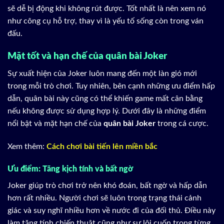
sẽ dễ bị động khi không rút được. Tốt nhất là nên xem nó
như công cụ hỗ trợ, thay vì là yếu tố sống còn trong ván
đấu.
Mặt tốt và hạn chế của quân bài Joker
Sự xuất hiện của Joker luôn mang đến một làn gió mới
trong mỗi trò chơi. Tuy nhiên, bên cạnh những ưu điểm hấp
dẫn, quân bài này cũng có thể khiến game mất cân bằng
nếu không được sử dụng hợp lý. Dưới đây là những điểm
nổi bật và mặt hạn chế của
quân bài Joker
trong cá cược.
Xem thêm:
Cách chơi bài tiến lên miền bắc
Ưu điểm: Tăng kịch tính và bất ngờ
Joker giúp trò chơi trở nên khó đoán, bất ngờ và hấp dẫn
hơn rất nhiều. Người chơi sẽ luôn trong trạng thái cảnh
giác và suy nghĩ nhiều hơn về nước đi của đối thủ. Điều này
làm tăng tính chiến thuật cũng như sự lôi cuốn trong từng