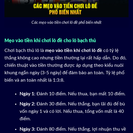
Các mẹo vào tiền chơi lô đề phổ biến nhất
Mẹo vào tiền khi chơi lô đề cho lô bạch thủ
Chơi bạch thủ lô là
mẹo vào tiền khi chơi lô đề
có tỷ lệ
thắng không cao nhưng tiền thưởng lại rất hấp dẫn. Do đó,
chiến thuật vào tiền thường được áp dụng theo kiểu nuôi
khung ngắn ngày (3-5 ngày) để đảm bảo an toàn. Tỷ lệ phổ
biến và an toàn nhất là 1:3:8.
Ngày 1:
Đánh 10 điểm. Nếu thua, bạn mất 10 điểm.
Ngày 2:
Đánh 30 điểm. Nếu thắng, bạn lãi đủ để bù
vốn ngày 1 và có lời. Nếu thua, tổng vốn mất là 40
điểm.
Ngày 3:
Đánh 80 điểm. Nếu thắng, lợi nhuận thu về