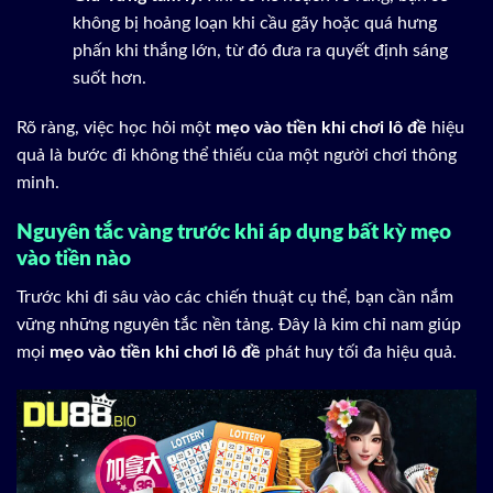
không bị hoảng loạn khi cầu gãy hoặc quá hưng
phấn khi thắng lớn, từ đó đưa ra quyết định sáng
suốt hơn.
Rõ ràng, việc học hỏi một
mẹo vào tiền khi chơi lô đề
hiệu
quả là bước đi không thể thiếu của một người chơi thông
minh.
Nguyên tắc vàng trước khi áp dụng bất kỳ mẹo
vào tiền nào
Trước khi đi sâu vào các chiến thuật cụ thể, bạn cần nắm
vững những nguyên tắc nền tảng. Đây là kim chỉ nam giúp
mọi
mẹo vào tiền khi chơi lô đề
phát huy tối đa hiệu quả.