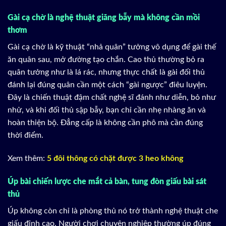
Gài cạ chờ là nghệ thuật giăng bẫy mà không cần mồi
thơm
Gài cạ chờ là kỹ thuật “nhả quân” tưởng vô dụng để gài thế
ăn quân sau, mở đường tạo chắn. Cao thủ thường bỏ ra
quân tưởng như là lá rác, nhưng thực chất là gài đối thủ
đánh lại đúng quân cần một cách “gài ngược” điêu luyện.
Đây là chiến thuật đậm chất nghệ sĩ đánh như diễn, bỏ như
nhử, và khi đối thủ sập bẫy, bạn chỉ cần nhẹ nhàng ăn và
hoàn thiện bộ. Đẳng cấp là không cần phô mà cần đúng
thời điểm.
Xem thêm:
5 đôi thông có chặt được 3 heo không
Úp bài chiến lược che mắt cả bàn, tung đòn giấu bài sát
thủ
Úp không còn chỉ là phòng thủ nó trở thành nghệ thuật che
giấu đỉnh cao. Người chơi chuyên nghiệp thường úp đúng