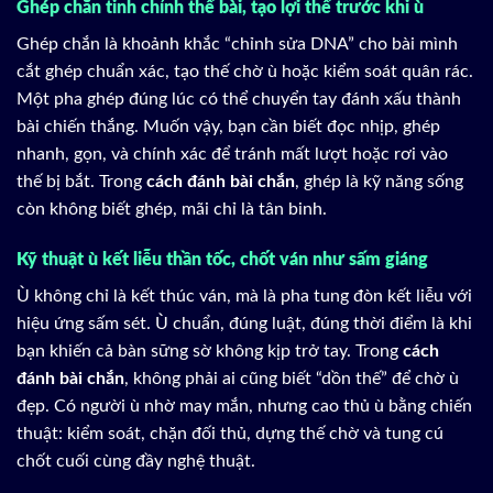
Ghép chắn tinh chỉnh thế bài, tạo lợi thế trước khi ù
Ghép chắn là khoảnh khắc “chỉnh sửa DNA” cho bài mình
cắt ghép chuẩn xác, tạo thế chờ ù hoặc kiểm soát quân rác.
Một pha ghép đúng lúc có thể chuyển tay đánh xấu thành
bài chiến thắng. Muốn vậy, bạn cần biết đọc nhịp, ghép
nhanh, gọn, và chính xác để tránh mất lượt hoặc rơi vào
thế bị bắt. Trong
cách đánh bài chắn
, ghép là kỹ năng sống
còn không biết ghép, mãi chỉ là tân binh.
Kỹ thuật ù kết liễu thần tốc, chốt ván như sấm giáng
Ù không chỉ là kết thúc ván, mà là pha tung đòn kết liễu với
hiệu ứng sấm sét. Ù chuẩn, đúng luật, đúng thời điểm là khi
bạn khiến cả bàn sững sờ không kịp trở tay. Trong
cách
đánh bài chắn
, không phải ai cũng biết “dồn thế” để chờ ù
đẹp. Có người ù nhờ may mắn, nhưng cao thủ ù bằng chiến
thuật: kiểm soát, chặn đối thủ, dựng thế chờ và tung cú
chốt cuối cùng đầy nghệ thuật.