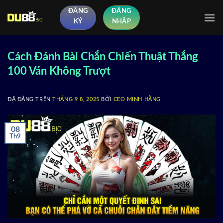
Chuyển
ĐĂNG
ĐĂNG
đến
KÝ
NHẬP
nội
dung
Cách Đánh Bài Chắn Chiến Thuật Thắng
100 Ván Không Trượt
ĐÃ ĐĂNG TRÊN
THÁNG 9 8, 2025
BỞI
CEO MINH HẰNG
08
Th9